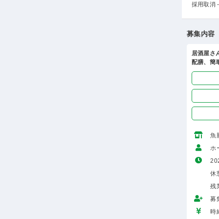
採用取消 -
募集内容
居酒屋さ
配膳、簡
魚
ホ
20
休
残
募
時給