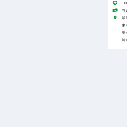
1
当
最
東
集
解