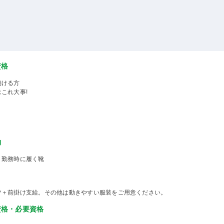
資格
働ける方
これ大事!
物
、勤務時に履く靴
ツ＋前掛け支給。その他は動きやすい服装をご用意ください。
資格・必要資格