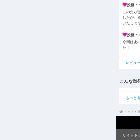
投稿：m*
このたび
したが、
いたしま
投稿：s*
今回はあ
た！
レビュ
こんな単
もっと
トップ
サイトト