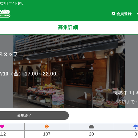
軽な1日バイト探し
会員登録
募集詳細
スタッフ
07/10（金） 17:00～22:00
応募中 1 |
締切まで：0
募集終了
112
107
20
3