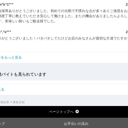
k*1***
2
は採用ありがとうございました。初めての出勤で不慣れな点が多々ありご迷惑をお
都度丁寧に教えていただき安心して働けました。またの機会がありましたらよろし
す。美味しい賄いもご馳走様でした。
.*e***
2
りがとうございました！バタバタしてたけどお店のみなさんが親切な方達でたすか
ーをもっと見る
発バイトも見られています
見る
検索結果
募集詳細
ページトップへ
ップ
お手伝いの流れ