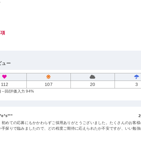
し
事項
ビュー
112
107
20
3
--回
/評価入力 94%
e*s***
2
、初めての応募にもかかわらずご採用ありがとうございました。たくさんのお客様
か手探りで臨みましたので、どの程度ご期待に応えられたか不安ですが、いい勉強