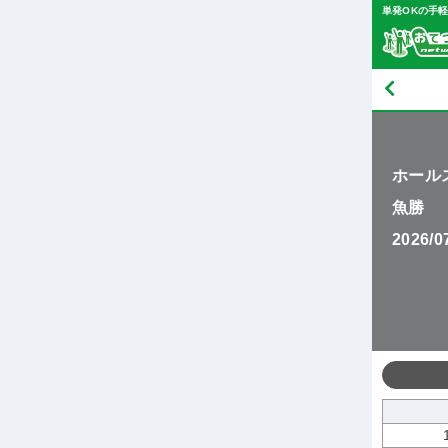
単発OKの手
ホール
魚勝
2026/