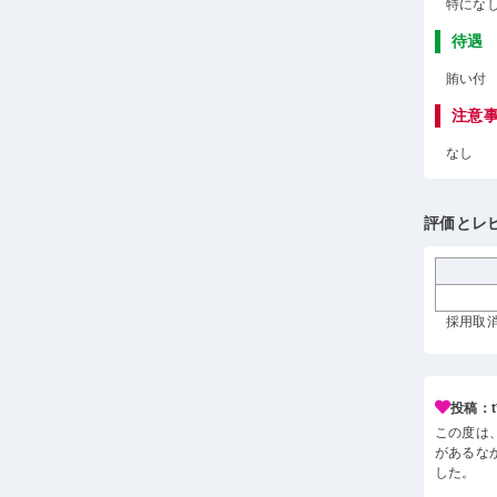
特にな
待遇
賄い付
注意
なし
評価とレ
採用取消 
投稿：t*
この度は
があるな
した。