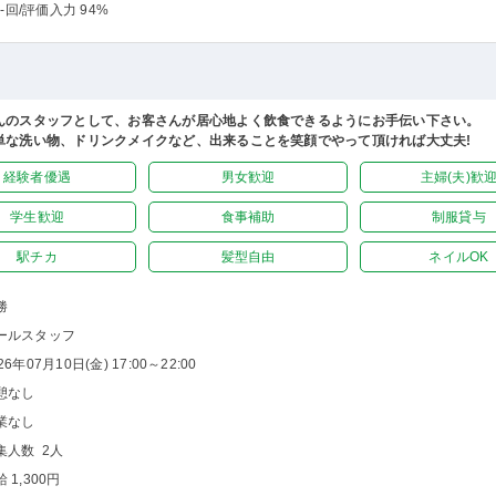
-回
/評価入力 94%
んのスタッフとして、お客さんが居心地よく飲食できるようにお手伝い下さい。
単な洗い物、ドリンクメイクなど、出来ることを笑顔でやって頂ければ大丈夫!
経験者優遇
男女歓迎
主婦(夫)歓
学生歓迎
食事補助
制服貸与
駅チカ
髪型自由
ネイルOK
勝
ールスタッフ
26年07月10日(金) 17:00～22:00
憩なし
業なし
集人数 2人
 1,300円