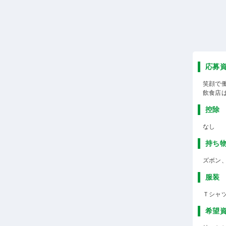
応募
笑顔で
飲食店は
控除
なし
持ち
ズボン
服装
Ｔシャ
希望