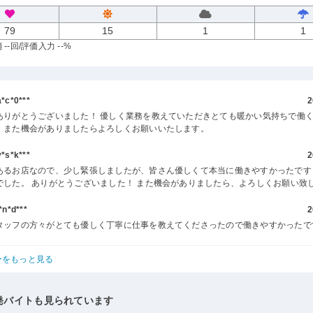
79
15
1
1
--回
/評価入力 --%
c*0***
2
ありがとうございました！ 優しく業務を教えていただきとても暖かい気持ちで働
。また機会がありましたらよろしくお願いいたします。
s*k***
2
あるお店なので、少し緊張しましたが、皆さん優しくて本当に働きやすかったです
でした。 ありがとうございました！ また機会がありましたら、よろしくお願い致
n*d***
2
タッフの方々がとても優しく丁寧に仕事を教えてくださったので働きやすかったで
ーをもっと見る
発バイトも見られています