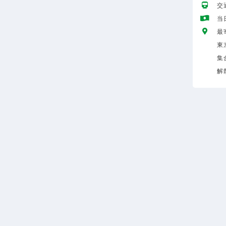
交
当
最
東
集
解