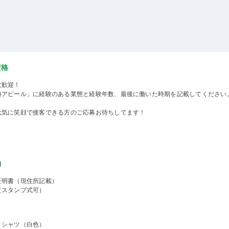
資格
大歓迎！
時アピール」に経験のある業態と経験年数、最後に働いた時期を記載してください
元気に笑顔で接客できる方のご応募お待ちしてます！
物
証明書（現住所記載）
（スタンプ式可）
きシャツ（白色）