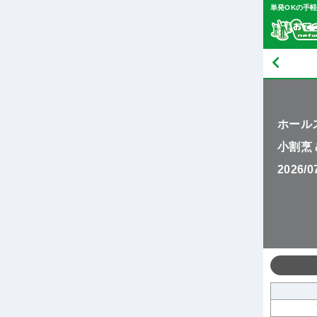
単発OKの手
ホール
小割烹
2026/