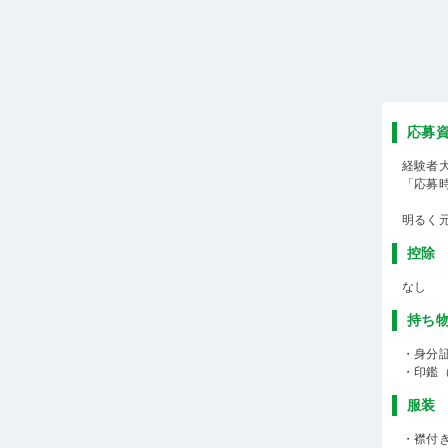
応募
経験者
「応募
明るく
控除
なし
持ち
・身分
・印鑑
服装
・襟付