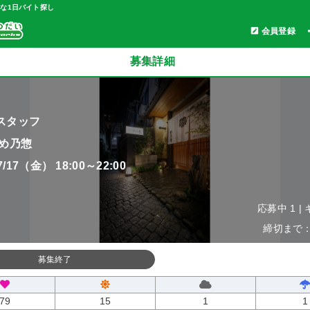
軽な1日バイト探し
会員登録
募集詳細
スタッフ
 め乃惣
07/17（金） 18:00～22:00
応募中 1 |
締切まで：0
募集終了
79
15
1
1