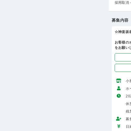
採用取消 -
募集内容
☆神楽坂
お客様の
をお願い
小
ホ
20
休
残
募
日給