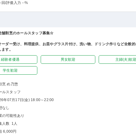
-回
/評価入力 --%
老舗割烹のホールスタッフ募集☆
オーダー受け、料理提供、お皿やグラス片付け、洗い物、ドリンク作りなど全般的
します。
経験者優遇
男女歓迎
主婦(夫)歓
学生歓迎
割烹 め乃惣
ールスタッフ
26年07月17日(金) 18:00～22:00
憩なし
業の可能性あり
集人数 1人
 6,000円