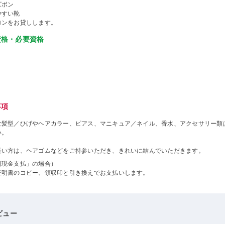
ズボン
やすい靴
ロンをお貸しします。
資格・必要資格
事項
な髪型／ひげやヘアカラー、ピアス、マニキュア／ネイル、香水、アクセサリー類
い。
長い方は、ヘアゴムなどをご持参いただき、きれいに結んでいただきます。
日現金支払」の場合）
証明書のコピー、領収印と引き換えでお支払いします。
ビュー