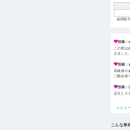
採用取消 
投稿：a*
この度は
きました
投稿：y*
高級感の
ご馳走様
投稿：j*
店主とス
レビュ
こんな単