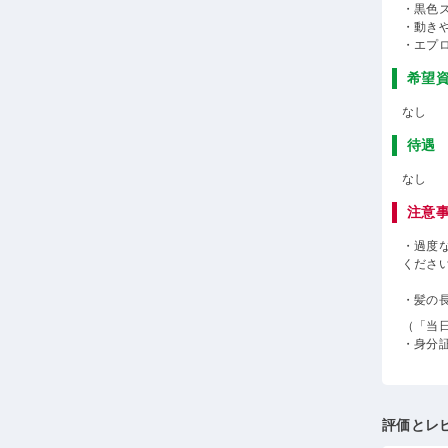
・黒色
・動き
・エプ
希望
なし
待遇
なし
注意
・過度
くださ
・髪の
（「当
・身分
評価とレ