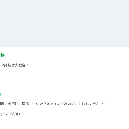
資格
ミマ経験者大歓迎！
物
明書（来店時に提示していただきますので忘れずにお持ちください）
スタンプ式可）