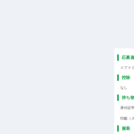
応募
☆ファ
控除
なし
持ち
身分証
印鑑（
服装