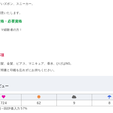
すいズボン、スニーカー。
用意いたします。
資格・必要資格
ミマ経験者の方！
事項
茶髪、金髪、ピアス、マニキュア、香水、ひげはNG。
証明書と印鑑を忘れずにお持ちください。
ビュー
724
62
9
8
--回
/評価入力 57%