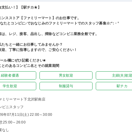
金支払い！】【駅チカ★】
エンスストア【ファミリーマート】のお仕事です。
°あなたとコンビに♪でおなじみのファミリーマートでのスタッフ募集☆:*:・°
容は、レジ、接客、品出し、掃除などコンビニ業務全般です。
私たちと一緒にお仕事してみませんか？
歓迎、丁寧に指導しますので、ご安心ください！
ピール欄にぜひ記載ください■
ことのあるコンビニ名とその就業期間
経験者優遇
男女歓迎
主婦(夫)歓
学生歓迎
制服貸与
駅チカ
ァミリーマート下北沢駅南店
ンビニスタッフ
26年07月11日(土) 22:00～30:00
:25:00～26:00
業なし