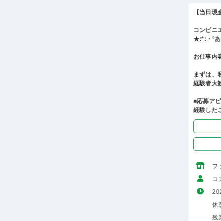
【当日現
コンビニ
★:*:・
お仕事内
まずは、
経験者大
■応募ア
経験した
フ
コ
20
休憩
残