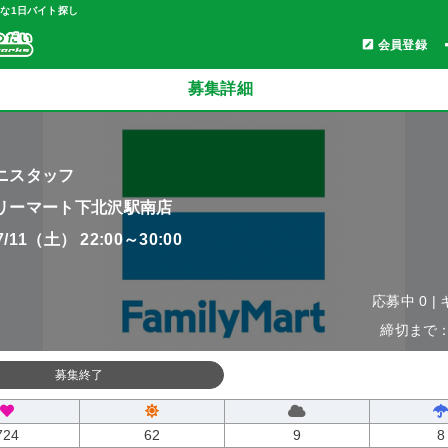
軽な1日バイト探し
会員登録
募集詳細
ニスタッフ
リーマート下北沢駅南店
07/11（土） 22:00～30:00
応募中 0 |
締切まで：0
募集終了
724
62
9
8