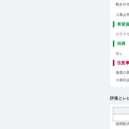
動きや
上着は
希望
☆ファ
待遇
なし
注意
過度の
※身分
評価とレ
採用取消 