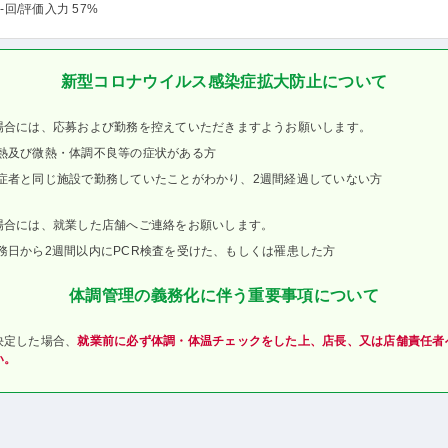
-回
/評価入力 57%
新型コロナウイルス感染症拡大防止について
場合には、応募および勤務を控えていただきますようお願いします。
熱及び微熱・体調不良等の症状がある方
症者と同じ施設で勤務していたことがわかり、2週間経過していない方
場合には、就業した店舗へご連絡をお願いします。
務日から2週間以内にPCR検査を受けた、もしくは罹患した方
体調管理の義務化に伴う重要事項について
決定した場合、
就業前に必ず体調・体温チェックをした上、店長、又は店舗責任者
い。