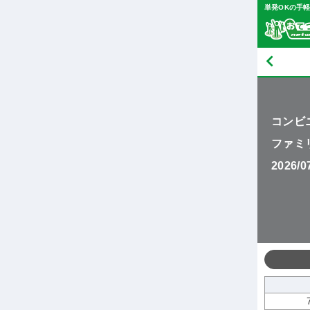
単発OKの手
コンビ
ファミ
2026/