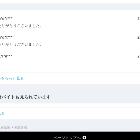
d*t***
2
ありがとうございました。
d*t***
2
ありがとうございました。
i*e***
2
ーをもっと見る
発バイトも見られています
見る
検索結果
募集詳細
ページトップへ