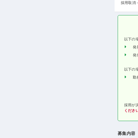
採用取消 -
以下の
発
発
以下の
勤
採用が
くださ
募集内容