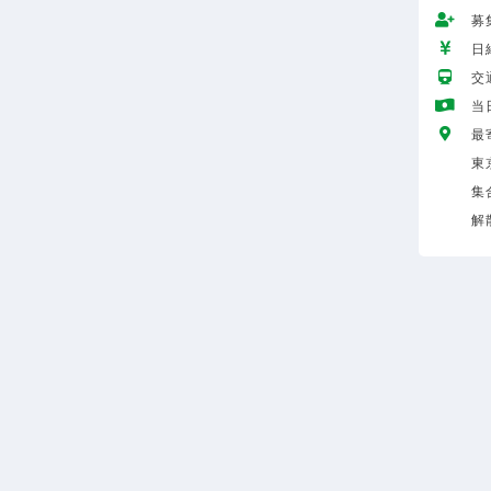
募
日給
交
当
最
東
集
解