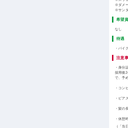
※ダメ
※サン
希望
なし
待遇
・バイ
注意
・身分
採用後
で、予
・コン
・ピア
・髪の
・休憩
（「当