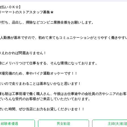
金払いＯＫ☆】
リーマートのストアスタッフ募集★
ジ打ち、品出し、掃除などコンビニ業務全般をお願いします。
2人勤務が基本ですので、初めて来てもコミュニケーションがとりやすく働きやす
さえわかれば問題ありません！
時にメリハリつけて仕事をする、そんな環境になっております。
車場完備のため、車やバイク通勤オッケーです！！
まいので走りまわることは基本ないかなと思います！
層も朝は工事現場で働く職人さん、午後はお仕事途中の会社員の方やシニアのお客
どいろんな世代のお客様がご来店していただいております。
空いた時間、ぜひ当店にお力をお貸しくださいませ！！
経験者優遇
男女歓迎
主婦(夫)歓