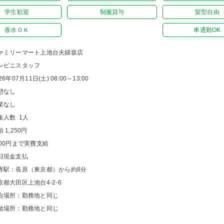
学生歓迎
制服貸与
髪型自由
香水ＯＫ
車通勤OK
ァミリーマート上池台夫婦坂店
ンビニスタッフ
26年07月11日(土) 08:00～13:00
憩なし
業なし
集人数 1人
 1,250円
000円まで実費支給
日現金支払
寄駅：長原（東京都）から約8分
京都大田区上池台4-2-6
合場所：勤務地と同じ
散場所：勤務地と同じ