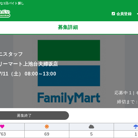
軽な1日バイト探し
会員登録
募集詳細
ニスタッフ
リーマート上池台夫婦坂店
07/11（土） 08:00～13:00
応募中 1 |
締切まで：0
募集終了
763
69
5
1