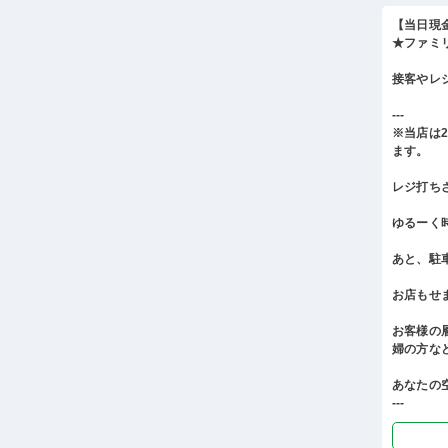
【当日現
★ファミ
接客やレ
---
※当店は
ます。
レジ打ち
ゆるーく
あと、駐
お店もせ
お客様の
婦の方な
あなたの
---