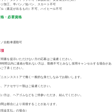
ージ加工、半パン／短パン、スカート不可
ダル（素足が出るもの）不可、ハイヒール不可
資格・必要資格
ク／自動車通勤可
事項
証明書を提示いただけない方の応募はご遠慮ください。
24時間以内に連絡が取れない方は、勤務不可とみなし採用キャンセルする場合があ
めご了承ください。
ビニエンスストアで働く一般的な身だしなみでお願いします。
ス、アクセサリー類はご遠慮ください。
長い方は、ヘアゴムなどをご持参いただき、結んでください。
時間は都合により前後することがあります。
日現金支払」の場合）