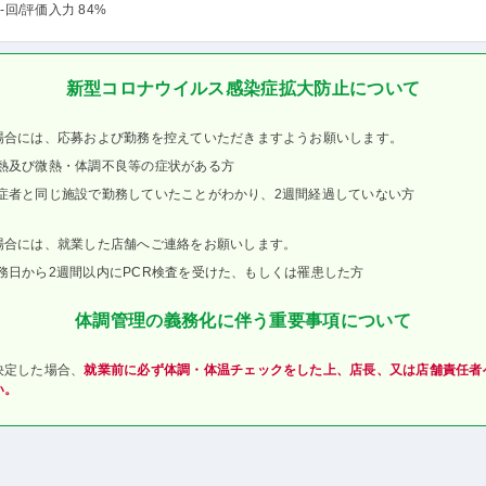
-回
/評価入力 84%
新型コロナウイルス感染症拡大防止について
場合には、応募および勤務を控えていただきますようお願いします。
熱及び微熱・体調不良等の症状がある方
症者と同じ施設で勤務していたことがわかり、2週間経過していない方
場合には、就業した店舗へご連絡をお願いします。
務日から2週間以内にPCR検査を受けた、もしくは罹患した方
体調管理の義務化に伴う重要事項について
決定した場合、
就業前に必ず体調・体温チェックをした上、店長、又は店舗責任者
い。