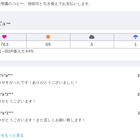
証明書のコピー、領収印と引き換えでお支払いします。
ビュー
763
69
5
1
--回
/評価入力 84%
r*a***
2
きやすかったです！ありがとうございました！
a*1***
2
りがとうございます！
a*1***
2
りがとうございます！また宜しくお願い致します！
ーをもっと見る