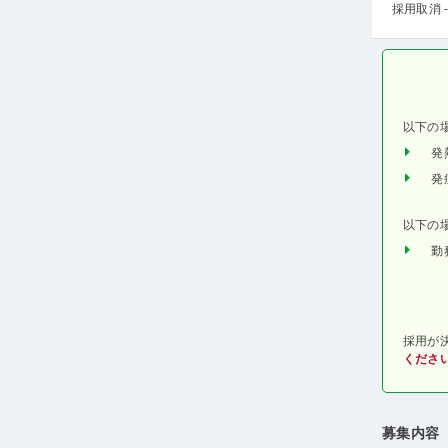
採用取消 -
以下の
発
発
以下の
勤
採用が
くださ
募集内容