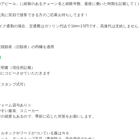
時アピール」に経験のあるチェーン名と経験年数、最後に働いた時期を記載してく
元気に笑顔で接客できる方のご応募お待ちしてます！
イク通勤の場合、交通費はガソリン代込で1km=15円です。高速代は支給しません
収税額表（日額表）の丙欄を適用
物
証明書（現住所記載）
前にコピーさせていただきます
（スタンプ式可）
フォーム貸与あり☆
やすい服装、スニーカー
での就業もあるので、季節に応じた対策をお願いします。
トルネックやフードがついている服はＮＧ
ェット、タンクトップ不可（事故防止、安全衛生のため）