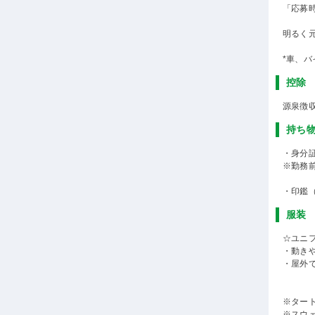
「応募
明るく
*車、バ
控除
源泉徴
持ち
・身分
※勤務
・印鑑
服装
☆ユニ
・動き
・屋外
※ター
※スウ