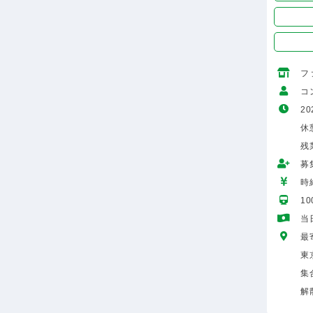
フ
コ
20
休
残
募
時給
1
当
最
東
集
解