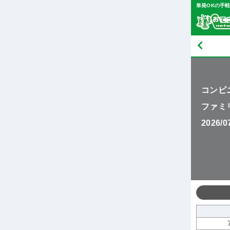
単発OKの手
コンビ
ファミ
2026/