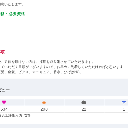
用意いたします。
資格・必要資格
し
事項
後、返信を頂けない方は、採用を取り消させていただきます。
していただく書類がございますので、お早めに到着していただければと思います
茶髪、金髪、ピアス、マニキュア、香水、ひげはNG。
ビュー
534
298
22
1
 3回
/評価入力 72%