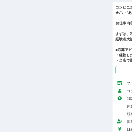
コンビニ
★:*:・
お仕事内
まずは、
経験者大
■応募ア
・経験し
・当店で
フ
コ
20
休
残
募
日給