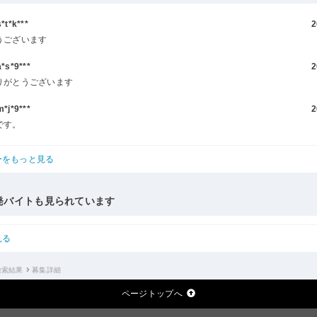
t*k***
2
うございます
s*9***
2
りがとうございます
j*9***
2
です。
ーをもっと見る
発バイトも見られています
見る
検索結果
募集詳細
ページトップへ