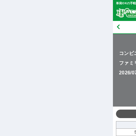
単発OKの手
コンビ
ファミ
2026/