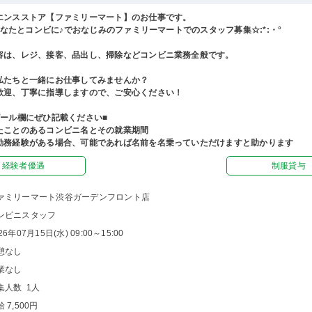
エンスストア【ファミリーマート】のお仕事です。
°あなたとコンビに♪でおなじみのファミリーマートでのスタッフ募集☆:*:・°
容は、レジ、接客、品出し、掃除などコンビニ業務全般です。
私たちと一緒にお仕事してみませんか？
歓迎、丁寧に指導しますので、ご安心ください！
ピール欄にぜひ記載ください■
たことのあるコンビニ名とその就業期間
勤務経験がある場合、可能であれば名前を名乗っていただけますと助かります
経験者優遇
制服貸与
ァミリーマート渋谷ガーデンフロント店
ンビニスタッフ
26年07月15日(水) 09:00～15:00
憩なし
業なし
集人数 1人
 7,500円