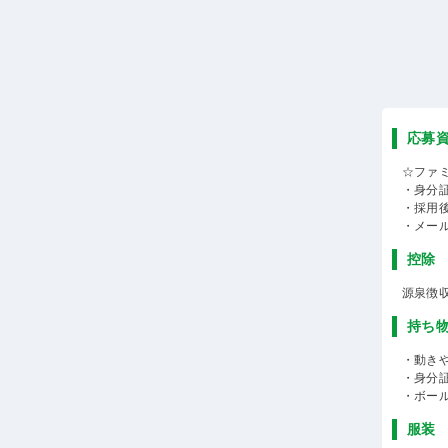
応募
☆ファ
・身分
・採用
・メー
控除
源泉徴
持ち
・動き
・身分
・ボー
服装