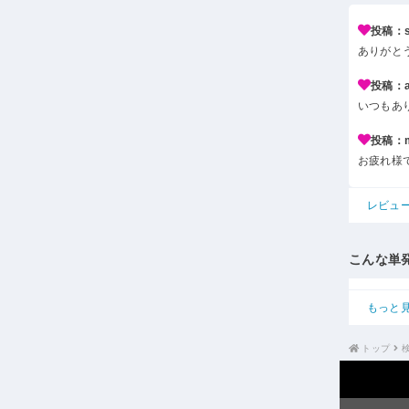
投稿：s*
ありがと
投稿：a*
いつもあ
投稿：m*
お疲れ様
レビュ
こんな単
もっと
トップ