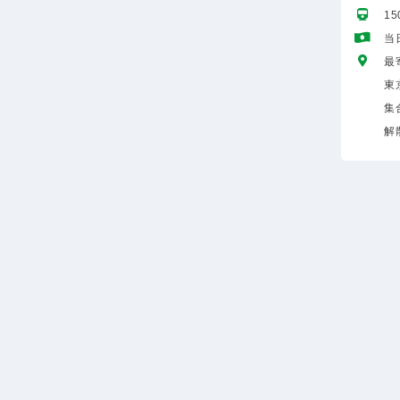
1
当
最
東
集
解