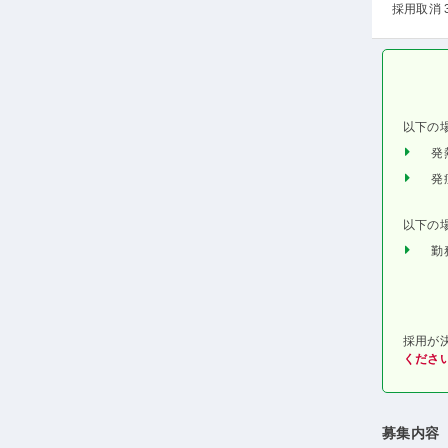
採用取消 
以下の
発
発
以下の
勤
採用が
くださ
募集内容