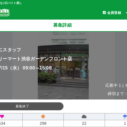
軽な1日バイト探し
会員登録
募集詳細
ニスタッフ
リーマート渋谷ガーデンフロント店
07/15（水） 09:00～15:00
応募中 1 |
締切まで：0
募集終了
534
298
22
1