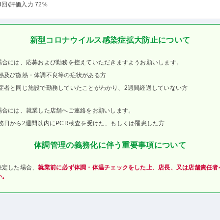
3回
/評価入力 72%
新型コロナウイルス感染症拡大防止について
場合には、応募および勤務を控えていただきますようお願いします。
熱及び微熱・体調不良等の症状がある方
症者と同じ施設で勤務していたことがわかり、2週間経過していない方
場合には、就業した店舗へご連絡をお願いします。
務日から2週間以内にPCR検査を受けた、もしくは罹患した方
体調管理の義務化に伴う重要事項について
決定した場合、
就業前に必ず体調・体温チェックをした上、店長、又は店舗責任者
い。