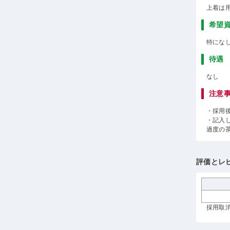
上着は
希望
特にな
待遇
なし
注意
・採用
・記入
過度の
評価とレ
採用取消