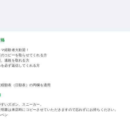
資格
ミマ経験者大歓迎！
証のコピーを取らせてくれる方
後、連絡を取れる方
ルを必ず返信してくれる方
収税額表（日額表）の丙欄を適用
物
やすいズボン、スニーカー。
証明書は来店時にコピーさせていただきますので忘れずにお持ちください。
ルペン