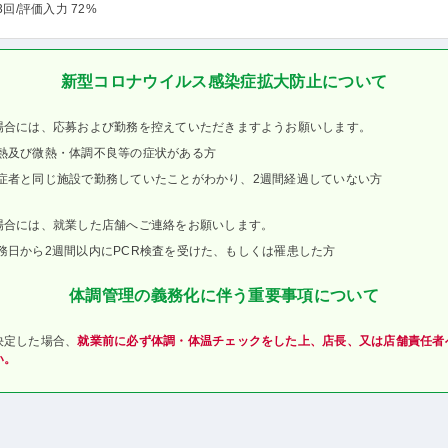
3回
/評価入力 72%
新型コロナウイルス感染症拡大防止について
場合には、応募および勤務を控えていただきますようお願いします。
熱及び微熱・体調不良等の症状がある方
症者と同じ施設で勤務していたことがわかり、2週間経過していない方
場合には、就業した店舗へご連絡をお願いします。
務日から2週間以内にPCR検査を受けた、もしくは罹患した方
体調管理の義務化に伴う重要事項について
決定した場合、
就業前に必ず体調・体温チェックをした上、店長、又は店舗責任者
い。