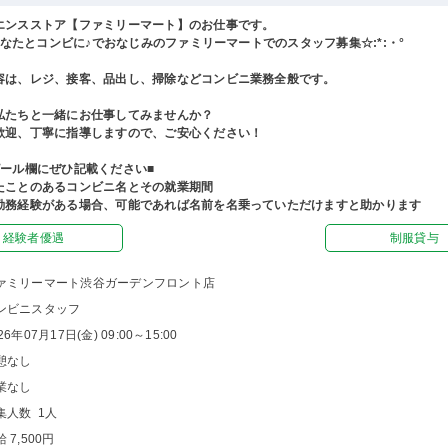
エンスストア【ファミリーマート】のお仕事です。
°あなたとコンビに♪でおなじみのファミリーマートでのスタッフ募集☆:*:・°
容は、レジ、接客、品出し、掃除などコンビニ業務全般です。
私たちと一緒にお仕事してみませんか？
歓迎、丁寧に指導しますので、ご安心ください！
ピール欄にぜひ記載ください■
たことのあるコンビニ名とその就業期間
勤務経験がある場合、可能であれば名前を名乗っていただけますと助かります
経験者優遇
制服貸与
ァミリーマート渋谷ガーデンフロント店
ンビニスタッフ
26年07月17日(金) 09:00～15:00
憩なし
業なし
集人数 1人
 7,500円