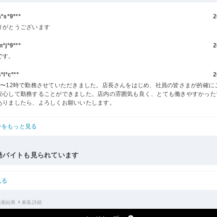
s*9***
2
りがとうございます
j*9***
2
です。
l*c***
2
時〜12時で勤務させていただきました。店長さんをはじめ、社員の皆さまが的確に
安心して勤務することができました。店内の雰囲気も良く、とても働きやすかった
ありましたら、よろしくお願いいたします。
ーをもっと見る
発バイトも見られています
見る
検索結果
募集詳細