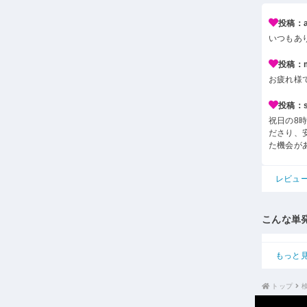
投稿：a*
いつもあ
投稿：m*
お疲れ様
投稿：s*
祝日の8
ださり、
た機会が
レビュ
こんな単
もっと
トップ