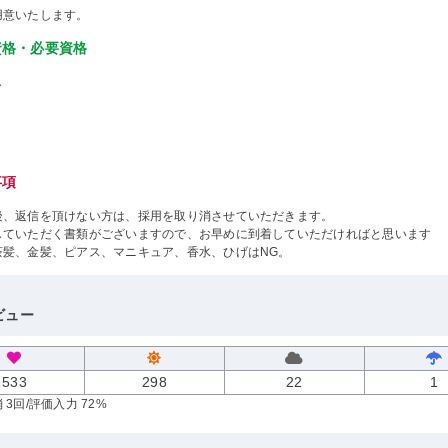
用意いたします。
資格・必要資格
し
事項
後、返信を頂けない方は、採用を取り消させていただきます。
していただく書類がございますので、お早めに到着していただければと思います
茶髪、金髪、ピアス、マニキュア、香水、ひげはNG。
ビュー
533
298
22
1
 3回
/評価入力 72%