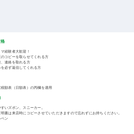
資格
ミマ経験者大歓迎！
証のコピーを取らせてくれる方
後、連絡を取れる方
ルを必ず返信してくれる方
収税額表（日額表）の丙欄を適用
物
やすいズボン、スニーカー。
証明書は来店時にコピーさせていただきますので忘れずにお持ちください。
ルペン