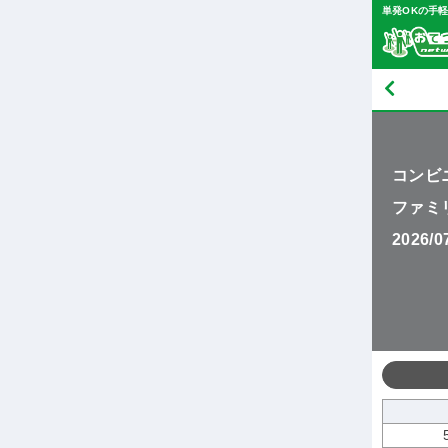
単発OKの手
コンビ
ファミ
2026/