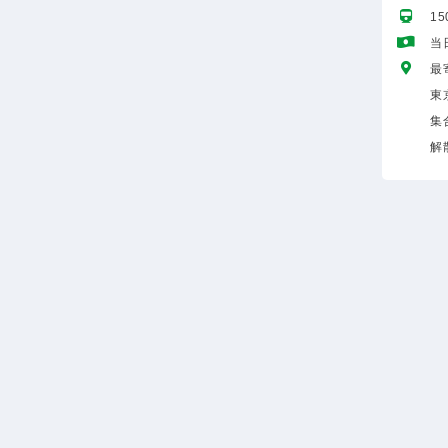
1
当
最
東
集
解