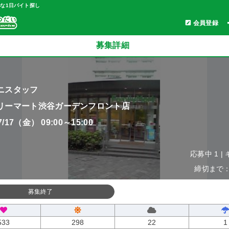
軽な1日バイト探し
会員登録
募集詳細
ニスタッフ
リーマート渋谷ガーデンフロント店
07/17（金） 09:00～15:00
応募中 1 |
締切まで：0
募集終了
533
298
22
1