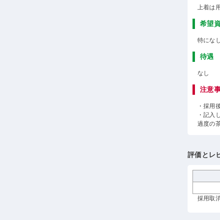
上着は
希望
特にな
待遇
なし
注意
・採用
・記入
過度の
評価とレ
採用取消