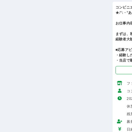
コンビニ
★:*:・
お仕事内
まずは、
経験者大
■応募ア
・経験し
・当店で
フ
コ
20
休
残
募
日給