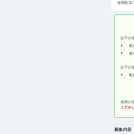
採用取消 
以下の
発
発
以下の
勤
採用が
くださ
募集内容