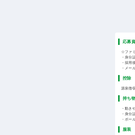
応募
☆ファ
・身分
・採用
・メー
控除
源泉徴
持ち
・動き
・身分
・ボー
服装