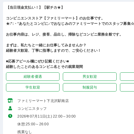
【当日現金支払い！】【駅チカ★】
コンビニエンスストア【ファミリーマート】のお仕事です。
★:*:・°あなたとコンビに♪でおなじみのファミリーマートでのスタッフ募集☆:
お仕事内容は、レジ、接客、品出し、掃除などコンビニ業務全般です。
まずは、私たちと一緒にお仕事してみませんか？
経験者大歓迎、丁寧に指導しますので、ご安心ください！
■応募アピール欄にぜひ記載ください■
経験したことのあるコンビニ名とその就業期間
経験者優遇
男女歓迎
学生歓迎
制服貸与
ファミリーマート下北沢駅南店
コンビニスタッフ
2026年07月11日(土) 22:00～30:00
休憩:25:00～26:00
残業なし