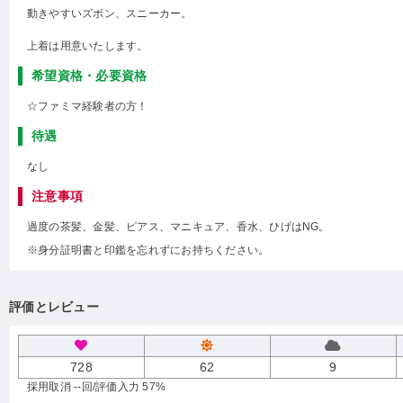
動きやすいズボン、スニーカー。
上着は用意いたします。
希望資格・必要資格
☆ファミマ経験者の方！
待遇
なし
注意事項
過度の茶髪、金髪、ピアス、マニキュア、香水、ひげはNG。
※身分証明書と印鑑を忘れずにお持ちください。
評価とレビュー
728
62
9
採用取消 --回
/評価入力 57%