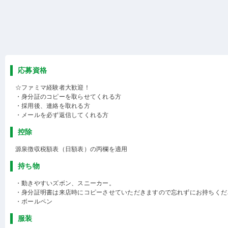
応募資格
☆ファミマ経験者大歓迎！
・身分証のコピーを取らせてくれる方
・採用後、連絡を取れる方
・メールを必ず返信してくれる方
控除
源泉徴収税額表（日額表）の丙欄を適用
持ち物
・動きやすいズボン、スニーカー。
・身分証明書は来店時にコピーさせていただきますので忘れずにお持ちくだ
・ボールペン
服装