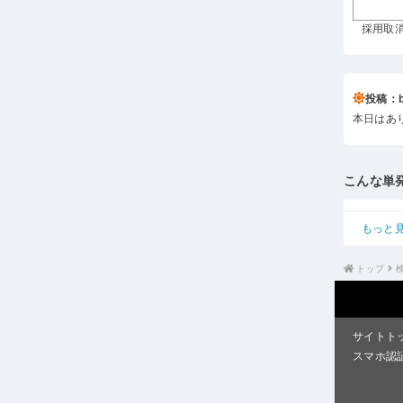
採用取消 
投稿：b*
本日はあ
こんな単
もっと
トップ
サイトト
スマホ認