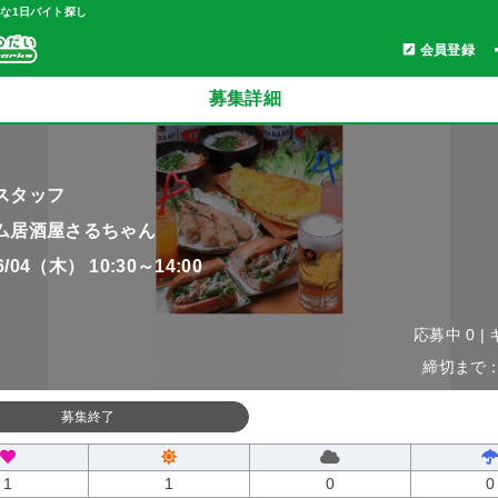
軽な1日バイト探し
会員登録
募集詳細
スタッフ
ム居酒屋さるちゃん
06/04（木） 10:30～14:00
応募中 0 |
締切まで：0
募集終了
1
1
0
0