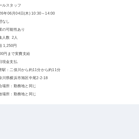
ールスタッフ
26年06月04日(木) 10:30～14:00
憩なし
業の可能性あり
集人数 2人
 1,250円
000円まで実費支給
日現金支払
寄駅：二俣川から約11分から約11分
奈川県横浜市旭区中尾2-2-18
合場所：勤務地と同じ
散場所：勤務地と同じ