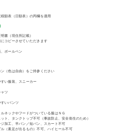
収税額表（日額表）の丙欄を適用
物
証明書（現住所記載）
前にコピーさせていただきます
帳、ボールペン
ロン（色は自由）をご持参ください
やすい服装、スニーカー
シャツ
やすいパンツ
トルネックやフードがついている服はＮＧ
ェット、タンクトップ不可（事故防止、安全衛生のため）
ージ加工、半パン／短パン、スカート不可
ダル（素足が出るもの）不可、ハイヒール不可