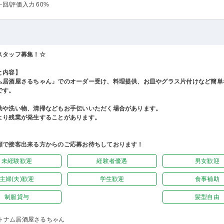
-回
/評価入力 60%
スタッフ募集！☆
と内容】
ム居酒屋さるちゃん」でのオーダー受け、料理提供、お皿やグラス片付けなど簡単
です。
助や洗い物、清掃などもお手伝いいただく場合があります。
より残業が発生することがあります。
顔で接客出来る方からのご応募お待ちしております！
未経験歓迎
経験者優遇
男女歓迎
主婦(夫)歓迎
学生歓迎
食事補助
制服貸与
髪型自由
トナム居酒屋さるちゃん