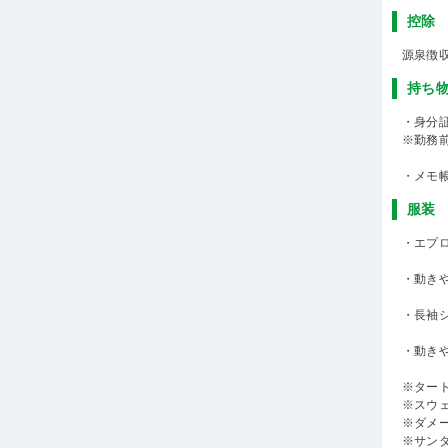
控除
源泉徴
持ち
・身分
※勤務
・メモ
服装
・エプ
・動き
・長袖
・動き
※ター
※スウ
※ダメ
※サン