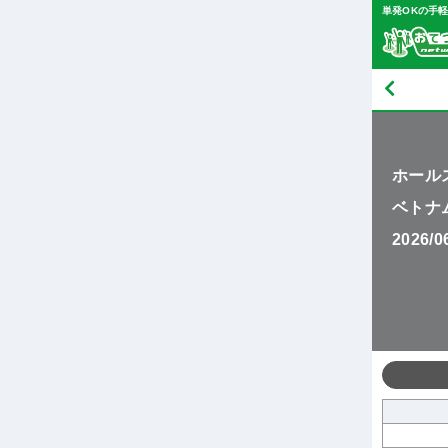
単発OKの手
ホール
ベトナ
2026/