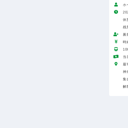
ホ
20
休
残
募
時給
1
当
最
神
集
解