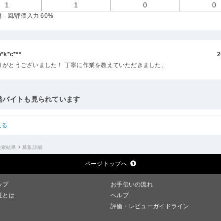
1
1
0
0
--回
/評価入力 60%
k*c***
2
りがとうございました！ 丁寧に作業を教えていただきました。
発バイトも見られています
見る
検索結果
募集詳細
ページトップへ
ップ
お手伝いの流れ
証とは
ヘルプ
評価・レビューガイドライン