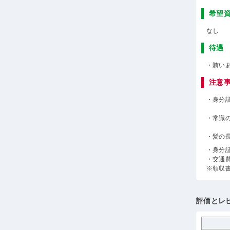
希望
なし
待遇
・賄い
注意
・身分
・常識
・髪の
・身分
・交通
※領収
評価とレ