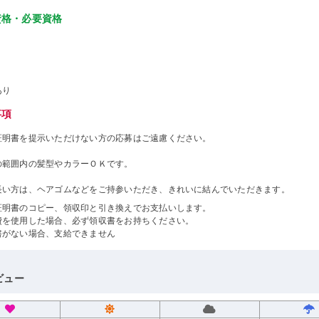
資格・必要資格
あり
事項
証明書を提示いただけない方の応募はご遠慮ください。
の範囲内の髪型やカラーＯＫです。
長い方は、ヘアゴムなどをご持参いただき、きれいに結んでいただきます。
証明書のコピー、領収印と引き換えでお支払いします。
費を使用した場合、必ず領収書をお持ちください。
書がない場合、支給できません
ビュー