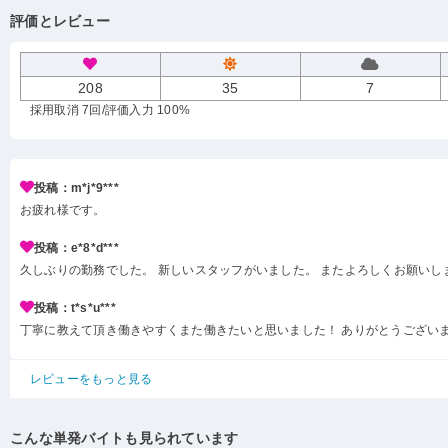
評価とレビュー
208
35
7
採用取消 7回
/評価入力 100%
投稿：m*j*9***
お疲れ様です。
投稿：e*8*d***
久しぶりの勤務でした。 新しいスタッフがいました。 またよろしくお願いし
投稿：t*s*u***
丁寧に教えて頂き働きやすくまた働きたいと思いました！ ありがとうござい
レビューをもっと見る
こんな単発バイトも見られています