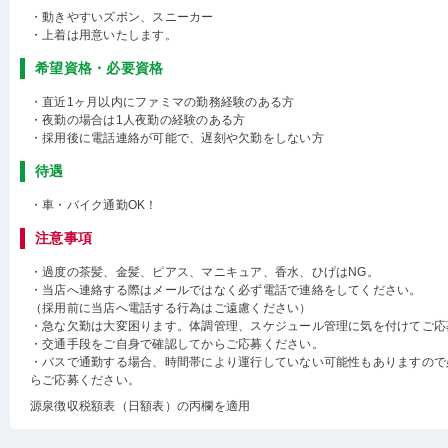
・動きやすいズボン、スニーカー
・上着は用意いたします。
希望資格・必要資格
・直近1ヶ月以内にファミマの勤務経験のある方
・夜勤の場合は1人夜勤の経験のある方
・採用後に電話連絡が可能で、遅刻や欠勤をしない方
待遇
・車・バイク通勤OK！
注意事項
・過度の茶髪、金髪、ピアス、マニキュア、香水、ひげはNG。
・当店へ連絡する際はメールではなく必ず電話で連絡をしてください。
（採用前に当店へ電話する行為はご遠慮ください）
・急な欠勤は大変困ります。体調管理、スケジュール管理に気を付けてご応
・交通手段をご自身で確認してからご応募ください。
・バスで通勤する場合、時間帯により運行していない可能性もありますので
らご応募ください。
源泉徴収税額表（日額表）の丙欄を適用