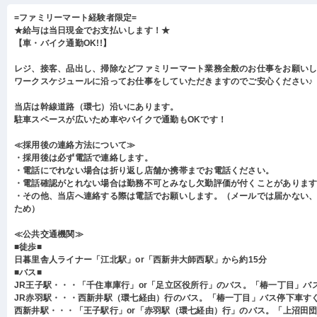
=ファミリーマート経験者限定=
★給与は当日現金でお支払いします！★
【車・バイク通勤OK!!】
レジ、接客、品出し、掃除などファミリーマート業務全般のお仕事をお願い
ワークスケジュールに沿ってお仕事をしていただきますのでご安心ください♪
当店は幹線道路（環七）沿いにあります。
駐車スペースが広いため車やバイクで通勤もOKです！
≪採用後の連絡方法について≫
・採用後は必ず電話で連絡します。
・電話にでれない場合は折り返し店舗か携帯までお電話ください。
・電話確認がとれない場合は勤務不可とみなし欠勤評価が付くことがありま
・その他、当店へ連絡する際は電話でお願いします。（メールでは届かない
ため）
≪公共交通機関≫
■徒歩■
日暮里舎人ライナー「江北駅」or「西新井大師西駅」から約15分
■バス■
JR王子駅・・・「千住車庫行」or「足立区役所行」のバス。「椿一丁目」バ
JR赤羽駅・・・西新井駅（環七経由）行のバス。「椿一丁目」バス停下車す
西新井駅・・・「王子駅行」or「赤羽駅（環七経由）行」のバス。「上沼田