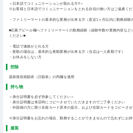
＜日本語でコミュニケーションが取れる方!!＞
※お客様と日本語でコミュニケーションをとれる自信の無い方はご遠慮くだ
・ファミリーマートの基本的な業務が出来る方（直近1ヶ月以内に勤務経験
■応募アピール欄へファミリーマートの勤務経験（経験年数や業務内容など
ください■
・電話で連絡がとれる方
・夜勤の場合は、基本的な夜勤業務が出来る方（当店は一人夜勤です）
・お休みをしない方
控除
源泉徴収税額表（日額表）の丙欄を適用
持ち物
＜身分証明書を必ず持参してください＞
・身分証明書は来店時にコピーさせていただきますのでご了承ください
・外国籍の方に限り在留カード原本の提示、および在留カードをコピーさせ
※身分証明書をお忘れの場合、勤務することができませんので忘れずにお持
服装