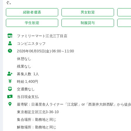
ぐ。
経験者優遇
男女歓迎
学生歓迎
制服貸与
ファミリーマート江北三丁目店
コンビニスタッフ
2026年06月05日(金) 06:00～11:00
休憩なし
残業なし
募集人数 1人
時給 1,400円
交通費なし
当日現金支払
最寄駅：日暮里舎人ライナー「江北駅」or「西新井大師西駅」から徒歩
東京都足立区江北3-36-10
集合場所：勤務地と同じ
解散場所：勤務地と同じ