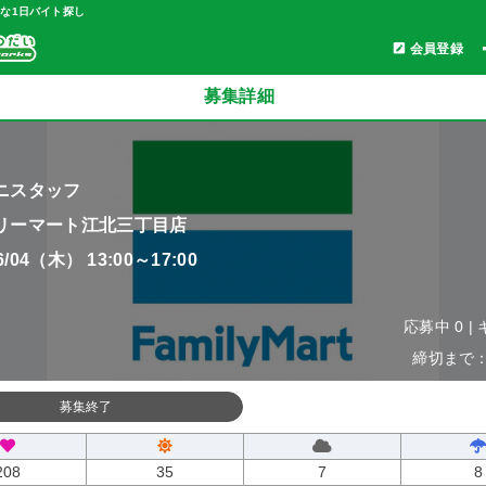
軽な1日バイト探し
会員登録
募集詳細
ニスタッフ
リーマート江北三丁目店
06/04（木） 13:00～17:00
応募中 0 |
締切まで：0
募集終了
208
35
7
8