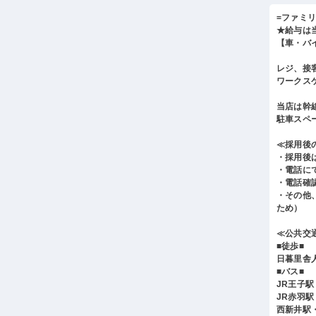
=ファミ
★給与は
【車・バイ
レジ、接
ワークス
当店は幹
駐車スペ
≪採用後
・採用後
・電話に
・電話確
・その他
ため）
≪公共交
■徒歩■
日暮里舎
■バス■
JR王子
JR赤羽
西新井駅