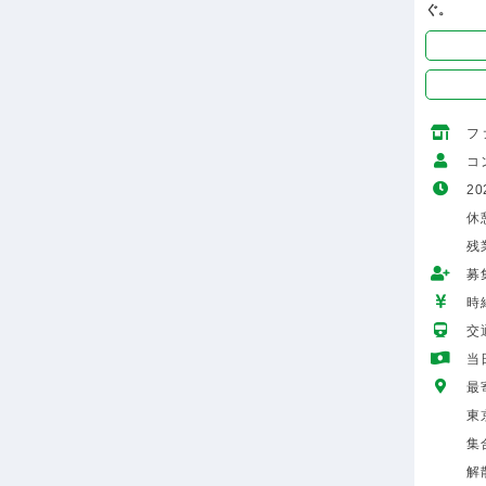
ぐ。
フ
コ
20
休
残
募
時給
交
当
最
東
集
解