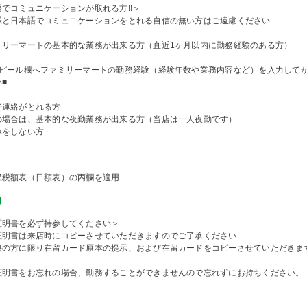
でコミュニケーションが取れる方!!＞
様と日本語でコミュニケーションをとれる自信の無い方はご遠慮ください
ミリーマートの基本的な業務が出来る方（直近1ヶ月以内に勤務経験のある方）
アピール欄へファミリーマートの勤務経験（経験年数や業務内容など）を入力して
■
で連絡がとれる方
の場合は、基本的な夜勤業務が出来る方（当店は一人夜勤です）
みをしない方
収税額表（日額表）の丙欄を適用
物
証明書を必ず持参してください＞
証明書は来店時にコピーさせていただきますのでご了承ください
籍の方に限り在留カード原本の提示、および在留カードをコピーさせていただきま
証明書をお忘れの場合、勤務することができませんので忘れずにお持ちください。