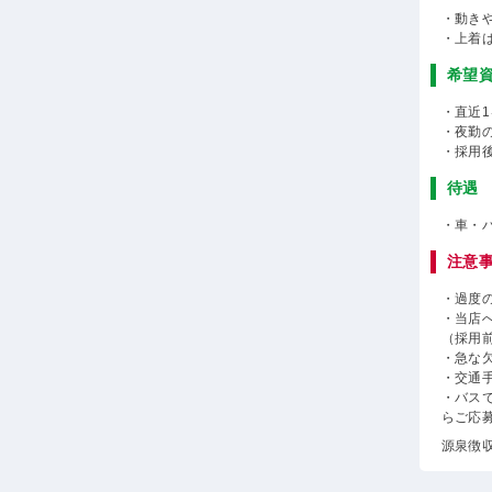
・動き
・上着
希望
・直近
・夜勤
・採用
待遇
・車・
注意
・過度
・当店
（採用
・急な
・交通
・バス
らご応
源泉徴