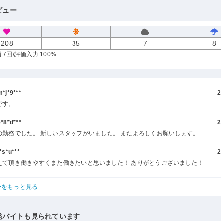
ビュー
208
35
7
8
 7回
/評価入力 100%
j*9***
2
です。
8*d***
2
の勤務でした。 新しいスタッフがいました。 またよろしくお願いします。
s*u***
2
えて頂き働きやすくまた働きたいと思いました！ ありがとうございました！
ーをもっと見る
発バイトも見られています