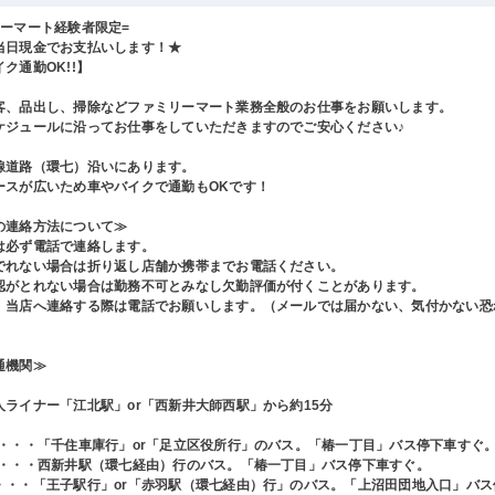
リーマート経験者限定=
当日現金でお支払いします！★
ク通勤OK!!】
客、品出し、掃除などファミリーマート業務全般のお仕事をお願いします。
ケジュールに沿ってお仕事をしていただきますのでご安心ください♪
線道路（環七）沿いにあります。
ースが広いため車やバイクで通勤もOKです！
の連絡方法について≫
は必ず電話で連絡します。
でれない場合は折り返し店舗か携帯までお電話ください。
認がとれない場合は勤務不可とみなし欠勤評価が付くことがあります。
、当店へ連絡する際は電話でお願いします。（メールでは届かない、気付かない恐
通機関≫
人ライナー「江北駅」or「西新井大師西駅」から約15分
駅・・・「千住車庫行」or「足立区役所行」のバス。「椿一丁目」バス停下車すぐ
駅・・・西新井駅（環七経由）行のバス。「椿一丁目」バス停下車すぐ。
・・・「王子駅行」or「赤羽駅（環七経由）行」のバス。「上沼田団地入口」バス