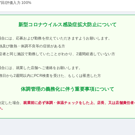
7回
/評価入力 100%
新型コロナウイルス感染症拡大防止について
場合には、応募および勤務を控えていただきますようお願いします。
熱及び微熱・体調不良等の症状がある方
症者と同じ施設で勤務していたことがわかり、2週間経過していない方
場合には、就業した店舗へご連絡をお願いします。
務日から2週間以内にPCR検査を受けた、もしくは罹患した方
体調管理の義務化に伴う重要事項について
決定した場合、
就業前に必ず体調・体温チェックをした上、店長、又は店舗責任者
い。