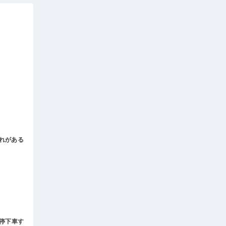
れがある
。
停下車す