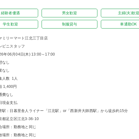
経験者優遇
男女歓迎
主婦(夫)歓
学生歓迎
制服貸与
車通勤OK
ァミリーマート江北三丁目店
ンビニスタッフ
26年06月04日(木) 13:00～17:00
憩なし
業なし
集人数 1人
 1,400円
通費なし
日現金支払
寄駅：日暮里舎人ライナー「江北駅」or「西新井大師西駅」から徒歩約15分
京都足立区江北3-36-10
合場所：勤務地と同じ
散場所：勤務地と同じ