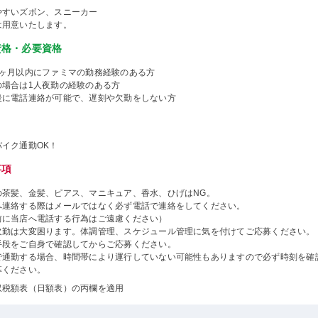
やすいズボン、スニーカー
は用意いたします。
資格・必要資格
1ヶ月以内にファミマの勤務経験のある方
の場合は1人夜勤の経験のある方
後に電話連絡が可能で、遅刻や欠勤をしない方
バイク通勤OK！
事項
の茶髪、金髪、ピアス、マニキュア、香水、ひげはNG。
へ連絡する際はメールではなく必ず電話で連絡をしてください。
前に当店へ電話する行為はご遠慮ください）
欠勤は大変困ります。体調管理、スケジュール管理に気を付けてご応募ください。
手段をご自身で確認してからご応募ください。
で通勤する場合、時間帯により運行していない可能性もありますので必ず時刻を確
募ください。
収税額表（日額表）の丙欄を適用