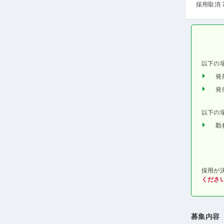
採用取消 
以下の
発
発
以下の
勤
採用が
くださ
募集内容