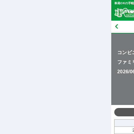
単発OKの手
コンビ
ファミ
2026/