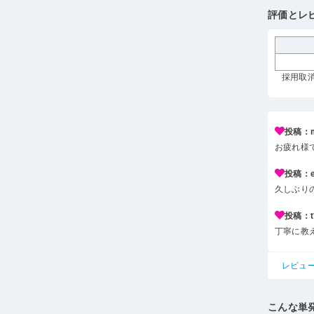
評価とレ
採用取消
投稿：m*
お疲れ様
投稿：e*
久しぶり
投稿：t*
丁寧に教
レビュ
こんな単