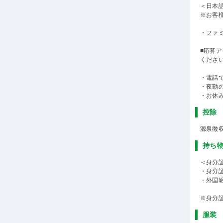
＜日本語
※お客
・ファ
■応募
ください
・電話
・夜勤
・お休
控除
源泉徴
持ち
＜身分
・身分
・外国
※身分
服装