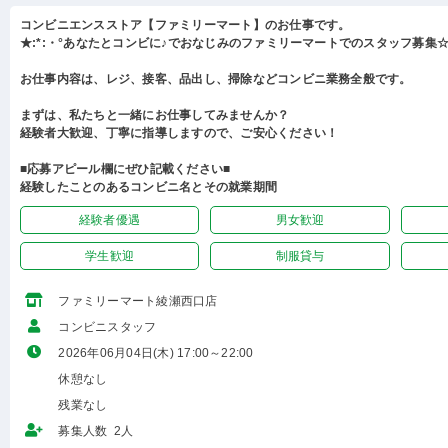
コンビニエンスストア【ファミリーマート】のお仕事です。
★:*:・°あなたとコンビに♪でおなじみのファミリーマートでのスタッフ募集☆:
お仕事内容は、レジ、接客、品出し、掃除などコンビニ業務全般です。
まずは、私たちと一緒にお仕事してみませんか？
経験者大歓迎、丁寧に指導しますので、ご安心ください！
■応募アピール欄にぜひ記載ください■
経験したことのあるコンビニ名とその就業期間
経験者優遇
男女歓迎
学生歓迎
制服貸与
ファミリーマート綾瀬西口店
コンビニスタッフ
2026年06月04日(木) 17:00～22:00
休憩なし
残業なし
募集人数 2人